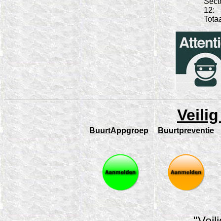
Sect
12:
Totaa
Veili
BuurtAppgroep
Buurtpreventie
"Veil