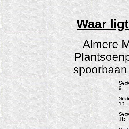
Waar lig
Almere Mu
Plantsoenp
spoorbaan 
Sect
9:
Sect
10:
Sect
11: